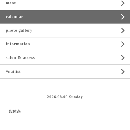
menu
calendar
phote gallery
information
salon & access
▿nailist
2026.08.09 Sunday
お休み