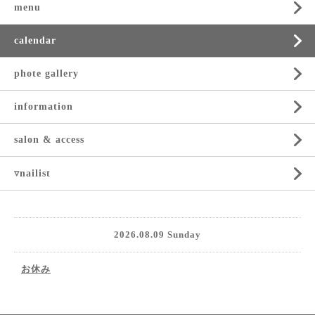
menu
calendar
phote gallery
information
salon & access
▿nailist
2026.08.09 Sunday
お休み