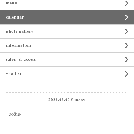
menu
calendar
phote gallery
information
salon & access
▿nailist
2026.08.09 Sunday
お休み