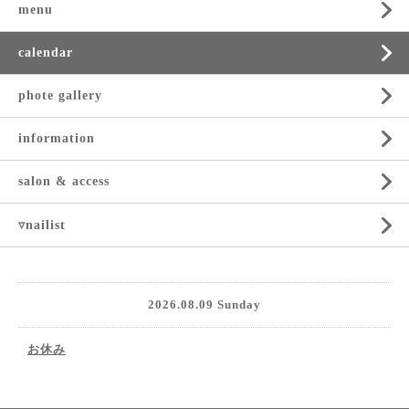
menu
calendar
phote gallery
information
salon & access
▿nailist
2026.08.09 Sunday
お休み