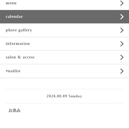
menu
calendar
phote gallery
information
salon & access
▿nailist
2026.08.09 Sunday
お休み