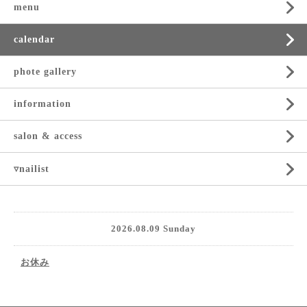
menu
calendar
phote gallery
information
salon & access
▿nailist
2026.08.09 Sunday
お休み