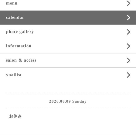
menu
calendar
phote gallery
information
salon & access
▿nailist
2026.08.09 Sunday
お休み