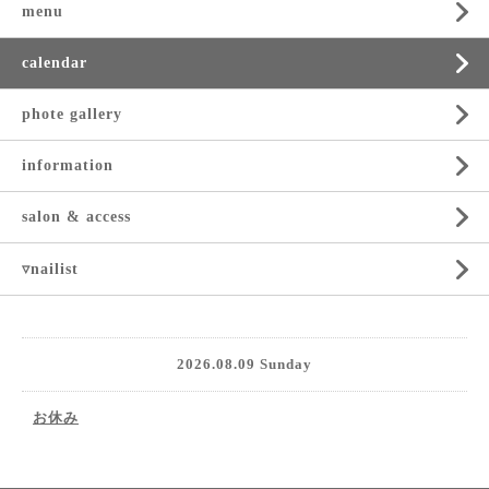
menu
calendar
phote gallery
information
salon & access
▿nailist
2026.08.09 Sunday
お休み