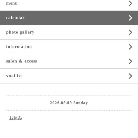
menu
calendar
phote gallery
information
salon & access
▿nailist
2026.08.09 Sunday
お休み