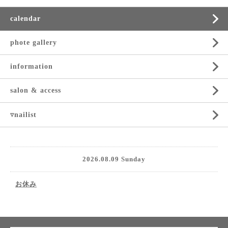
calendar
phote gallery
information
salon & access
▿nailist
2026.08.09 Sunday
お休み