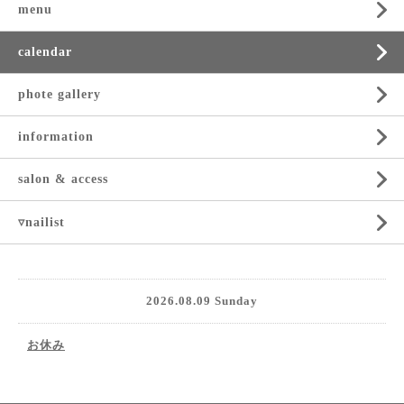
menu
calendar
phote gallery
information
salon & access
▿nailist
2026.08.09 Sunday
お休み