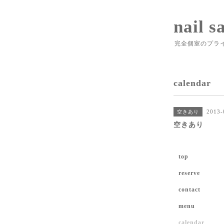
nail s
完全個室のプラ
calendar
2013-
空きあり
空きあり
top
reserve
contact
menu
calendar