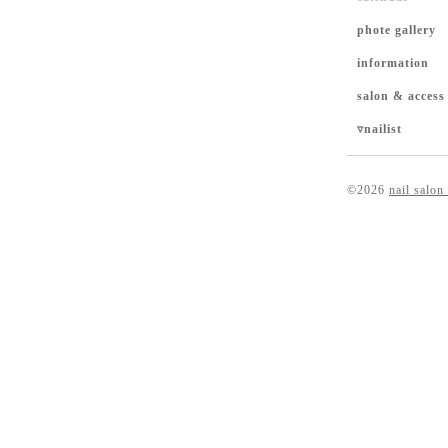
phote gallery
information
salon & access
▿nailist
©2026
nail salon