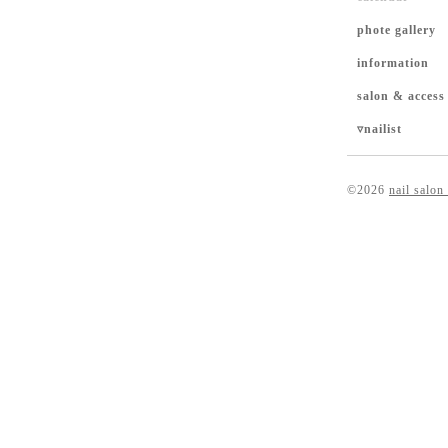
phote gallery
information
salon & access
▿nailist
©2026
nail salon