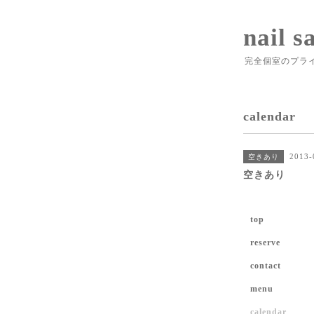
nail s
完全個室のプラ
calendar
2013-
空きあり
空きあり
top
reserve
contact
menu
calendar