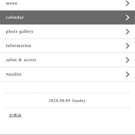
menu
calendar
phote gallery
information
salon & access
▿nailist
2026.08.09 Sunday
お休み