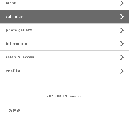
menu
calendar
phote gallery
information
salon & access
▿nailist
2026.08.09 Sunday
お休み